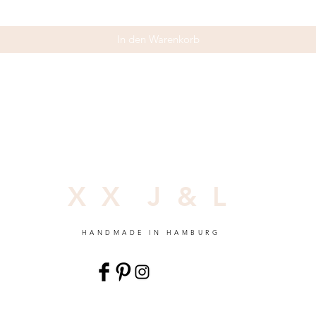
In den Warenkorb
X X J & L
HANDMADE IN HAMBURG