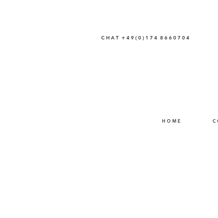
C H A T + 4 9 ( 0 ) 1 7 4 8 6 6 0 7 0 4
H O M E
C 