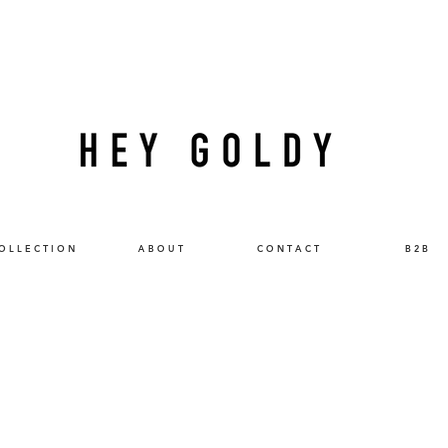
O L L E C T I O N
A B O U T
C O N T A C T
B 2 B