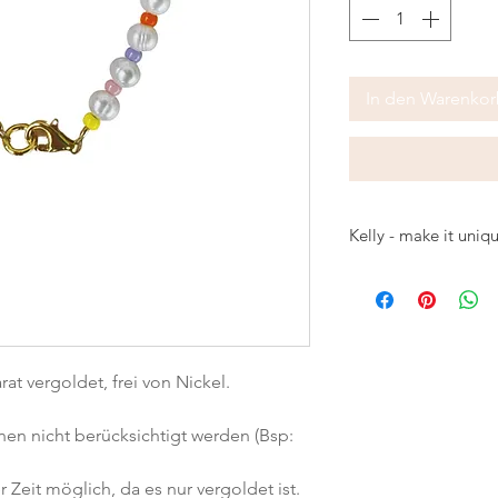
In den Warenko
Kelly - make it uniq
Sie darf an keinem
Ihr besonderes Des
fröhlichen Farben 
Sommers das ganze 
rat vergoldet, frei von Nickel.
Süsswasserperlen,
eigenen Ideen steht
nen nicht berücksichtigt werden (Bsp:
Kelly weiß ganz ge
und fügt sich an j
Zeit möglich, da es nur vergoldet ist.
Kombiniere es frec