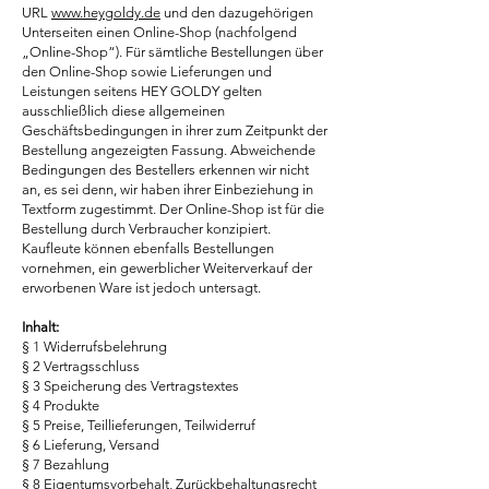
URL
www.heygoldy.de
und den dazugehörigen
Unterseiten einen Online-Shop (nachfolgend
„Online-Shop“). Für sämtliche Bestellungen über
den Online-Shop sowie Lieferungen und
Leistungen seitens HEY GOLDY gelten
ausschließlich diese allgemeinen
Geschäftsbedingungen in ihrer zum Zeitpunkt der
Bestellung angezeigten Fassung. Abweichende
Bedingungen des Bestellers erkennen wir nicht
an, es sei denn, wir haben ihrer Einbeziehung in
Textform zugestimmt. Der Online-Shop ist für die
Bestellung durch Verbraucher konzipiert.
Kaufleute können ebenfalls Bestellungen
vornehmen, ein gewerblicher Weiterverkauf der
erworbenen Ware ist jedoch untersagt.
I
nhalt:
§ 1 Widerrufsbelehrung
§ 2 Vertragsschluss
§ 3 Speicherung des Vertragstextes
§ 4 Produkte
§ 5 Preise, Teillieferungen, Teilwiderruf
§ 6 Lieferung, Versand
§ 7 Bezahlung
§ 8 Eigentumsvorbehalt, Zurückbehaltungsrecht