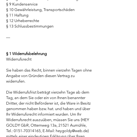
§ 9 Kundenservice
§ 10 Gewährleistung, Transportschäden
§ 11 Haftung
§ 12 Urheberrechte
§ 13 Schlussbestimmungen
—
§ 1 Widerrufsbelehrung
Widerrufsrecht
Sie haben das Recht, binnen vierzehn Tagen ohne
Angabe von Gründen diesen Vertrag zu
widerrufen.
Die Widerrufsfrist beträgt vierzehn Tage ab dem
Tag, an dem Sie oder ein von Ihnen benannter
Dritter, der nicht Beförderer ist, die Ware in Besitz
genommen haben bzw. hat. und haben und über
Ihr Widerrufsrecht informiert wurden. Um Ihr
Widerrufsrecht auszuüben, müssen Sie uns (HEY
GOLDY GbR, Otternweg 13a, 21521 Aumühle,
Tel.: 0151-70314165, E-Mail: heygoldy@web.de)
mittels einer eindeutigen Erklärung über Ihren