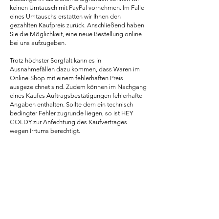
keinen Umtausch mit PayPal vornehmen. Im Falle
eines Umtauschs erstatten wir Ihnen den
gezahlten Kaufpreis zurück. Anschließend haben
Sie die Möglichkeit, eine neue Bestellung online
bei uns aufzugeben.
Trotz höchster Sorgfalt kann es in
Ausnahmefällen dazu kommen, dass Waren im
Online-Shop mit einem fehlerhaften Preis
ausgezeichnet sind. Zudem können im Nachgang
eines Kaufes Auftragsbestätigungen fehlerhafte
Angaben enthalten. Sollte dem ein technisch
bedingter Fehler zugrunde liegen, so ist HEY
GOLDY zur Anfechtung des Kaufvertrages
wegen Irrtums berechtigt.
§ 8 Eigentumsvorbehalt / Zurückbehaltungsrecht
Die gelieferte Ware verbleibt bis zur
vollständigen Bezahlung im Eigentum von HEY
GOLDY. Sind Sie Kaufmann, haben Sie ein
Zurückbehaltungs- oder
Leistungsverweigerungsrecht nur bei
rechtskräftigen und unbestrittenen
Gegenansprüchen.