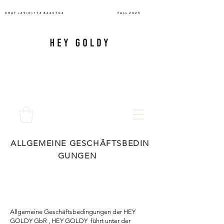
C H A T + 4 9 ( 0 ) 1 7 4
8 6 6 0 7 0 4
F A L L 2 0 2 5
ALLGEMEINE
GESCHÄFTSBEDIN
GUNGEN
Allgemeine Geschäftsbedingungen der HEY
GOLDY GbR , HEY GOLDY führt unter der