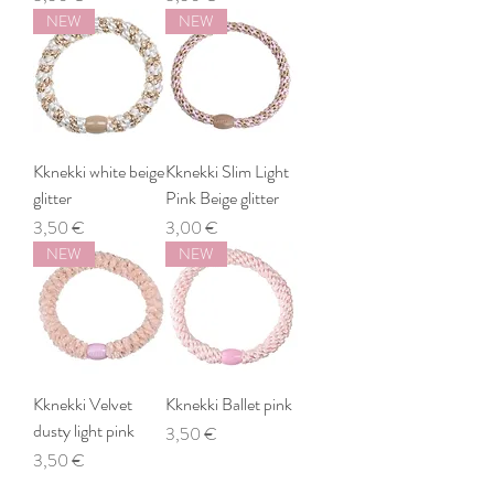
NEW
NEW
Kknekki white beige
Kknekki Slim Light
glitter
Pink Beige glitter
Preis
Preis
3,50 €
3,00 €
NEW
NEW
Kknekki Velvet
Kknekki Ballet pink
dusty light pink
Preis
3,50 €
Preis
3,50 €