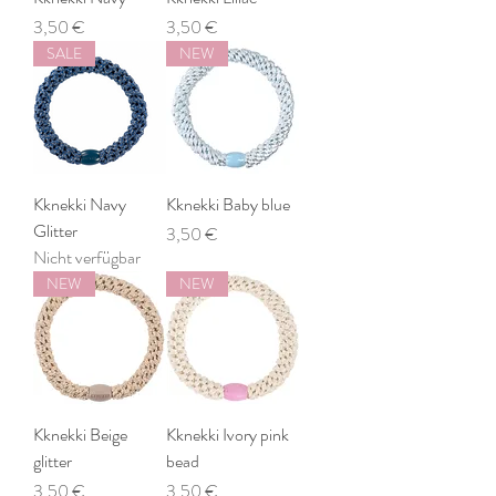
Preis
Preis
3,50 €
3,50 €
SALE
NEW
Kknekki Navy
Kknekki Baby blue
Glitter
Preis
3,50 €
Nicht verfügbar
NEW
NEW
Kknekki Beige
Kknekki Ivory pink
glitter
bead
Preis
Preis
3,50 €
3,50 €