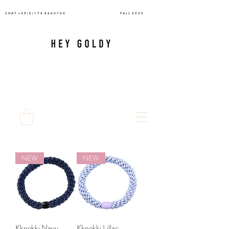
C H A T + 4 9 ( 0 ) 1 7 4
8 6 6 0 7 0 4
F A L L 2 0 2 5
NEW
NEW
Kknekki Navy
Kknekki Lillac