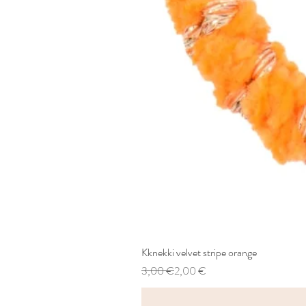
Kknekki velvet stripe orange
Standardpreis
Sale-Preis
3,00 €
2,00 €