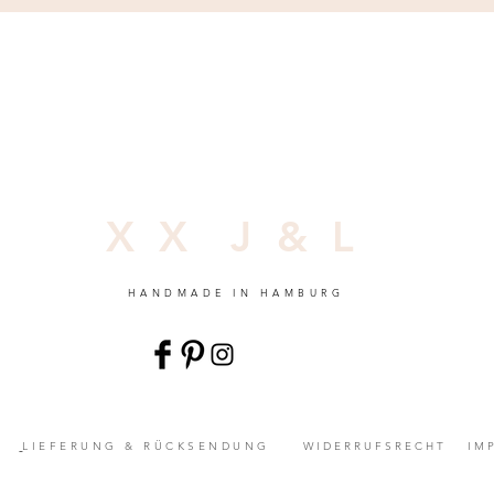
X X J & L
HANDMADE IN HAMBURG
LIEFERUNG & RÜCKSENDUNG
WIDERRUFSRECHT
IM