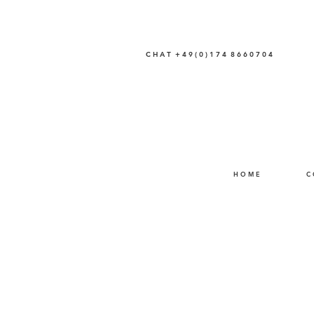
C H A T + 4 9 ( 0 ) 1 7 4 8 6 6 0 7 0 4
H O M E
C 