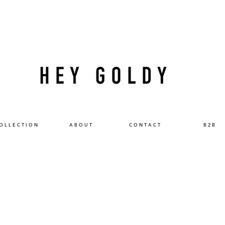
O L L E C T I O N
A B O U T
C O N T A C T
B 2 B