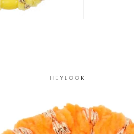
Handgelenk einen 
H E Y L O O K